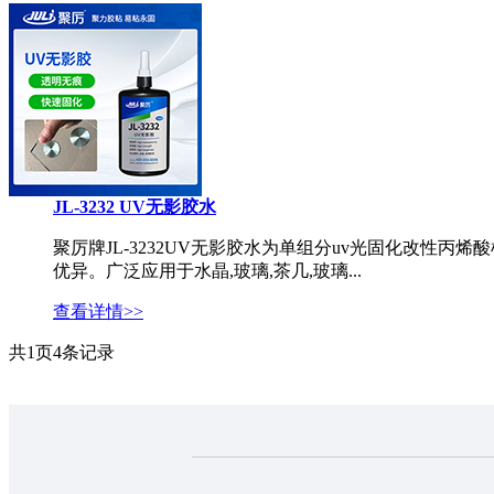
JL-3232 UV无影胶水
聚厉牌JL-3232UV无影胶水为单组分uv光固化改性
优异。广泛应用于水晶,玻璃,茶几,玻璃...
查看详情>>
共
1
页
4
条记录