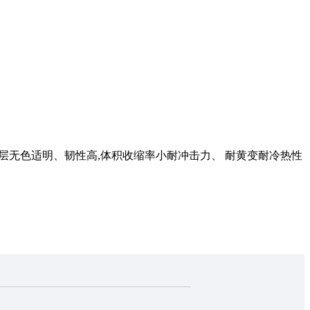
胶层无色适明、韧性高,体积收缩率小耐冲击力、 耐黄变耐冷热性