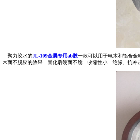
聚力胶水的
JL-109
金属专用
ab
胶
一款可以用于电木和铝合金
木而不脱胶的效果，固化后硬而不脆，收缩性小，绝缘、抗冲