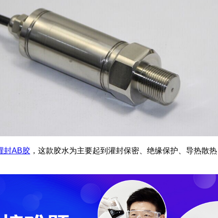
灌封
AB
胶
，这款胶水为主要起到灌封保密、绝缘保护、导热散热